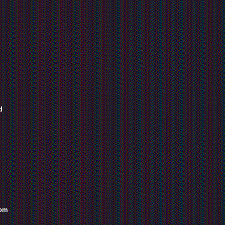
d
dom