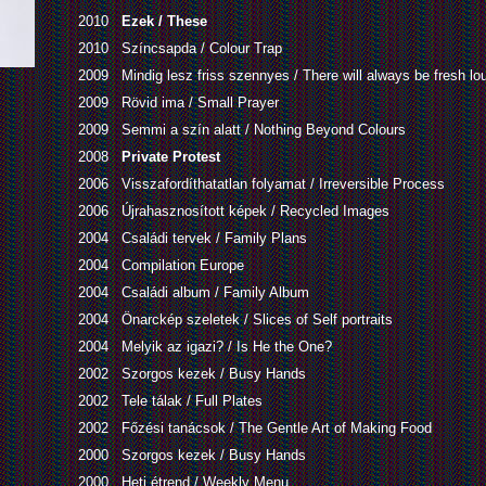
2010
Ezek / These
2010
Színcsapda / Colour Trap
2009
Mindig lesz friss szennyes / There will always be fresh lo
2009
Rövid ima / Small Prayer
2009
Semmi a szín alatt / Nothing Beyond Colours
2008
Private Protest
2006
Visszafordíthatatlan folyamat / Irreversible Process
2006
Újrahasznosított képek / Recycled Images
2004
Családi tervek / Family Plans
2004
Compilation Europe
2004
Családi album / Family Album
2004
Önarckép szeletek / Slices of Self portraits
2004
Melyik az igazi? / Is He the One?
2002
Szorgos kezek / Busy Hands
2002
Tele tálak / Full Plates
2002
Főzési tanácsok / The Gentle Art of Making Food
2000
Szorgos kezek / Busy Hands
2000
Heti étrend / Weekly Menu