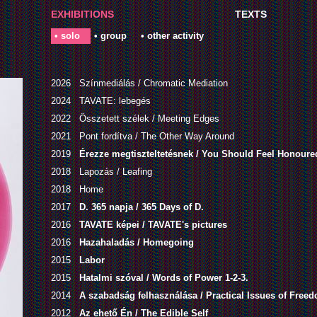
EXHIBITIONS
TEXTS
• solo
• group
• other activity
2026
Színmediálás / Chromatic Mediation
2024
TAVATE: lebegés
2022
Összetett szélek / Meeting Edges
2021
Pont fordítva / The Other Way Around
2019
Érezze megtiszteltetésnek / You Should Feel Honoure
2018
Lapozás / Leafing
2018
Home
2017
D. 365 napja / 365 Days of D.
2016
TAVATE képei / TAVATE's pictures
2016
Hazahaladás / Homegoing
2015
Labor
2015
Hatalmi szóval / Words of Power 1-2-3.
2014
A szabadság felhasználása / Practical Issues of Free
2012
Az ehető Én / The Edible Self