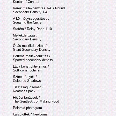
Kontakt / Contact
Kerek mellékdenzitás 1-4. / Round
Secondary Density 1-4.
A kör négyszögesítése /
Squaring the Circle
Staféta / Relay Race 1-10.
Mellékdenzitás /
Secondary Density
Óriás mellékdenzitás /
Giant Secondary Density
Pöttyös mellékdenzitás /
Spotted secondary density
Lágy konstruktivizmus /
Soft constructivism
Színes árnyék /
Coloured Shadows
Tisztasági csomag /
Neatness pack
Főzési tanácsok /
The Gentle Art of Making Food
Polaroid photogram
Újszülöttek / Newborns