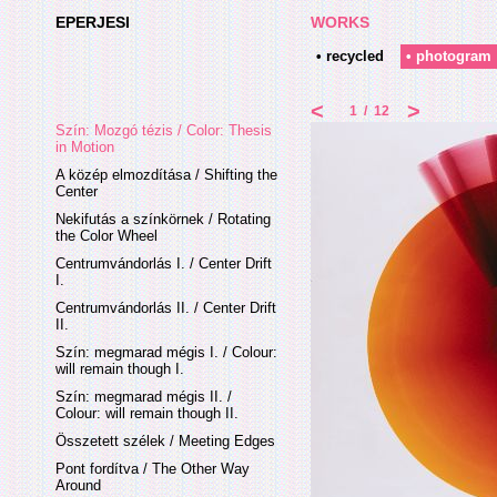
EPERJESI
WORKS
• recycled
• photogram
<
>
1
/
12
Szín: Mozgó tézis / Color: Thesis
in Motion
A közép elmozdítása / Shifting the
Center
Nekifutás a színkörnek / Rotating
the Color Wheel
Centrumvándorlás I. / Center Drift
I.
Centrumvándorlás II. / Center Drift
II.
Szín: megmarad mégis I. / Colour:
will remain though I.
Szín: megmarad mégis II. /
Colour: will remain though II.
Összetett szélek / Meeting Edges
Pont fordítva / The Other Way
Around