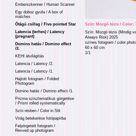
Emberszkenner / Human Scanner
Egy doboz gyufa / A box of
matches
Ötágú csillag / Five pointed Star
Szín: Mozgó tézis / Color:
Latencia (terhes) / Latency
Szín: Mozgó tézis (Mindig va
(pregnant)
Always Risk) 2025
színes fotogram / color pho
Domino hatás / Domino effect
60 x 60 cm
/2.
1/1
KEHI átvilágítás
Latencia / Latency /2.
Latencia / Latency /1.
Hajtott fotogram / Folded
Photogram
Domino hatás / Domino effect /1.
Prizma szisztematikus görgetése
/ Prism rolled systematically
Szín résben / Color in Slit
Virág betekerése fotópapírba
Felpörgetett fotogram /
Revved up photogram